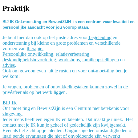
Praktijk
BIJ IK Ont-moet-ting en BewustZIJN is een centrum waar kwaliteit en
persoonlijke aandacht voor jou voorop staan.
Je bent hier dan ook op het juiste adres voor
begeleiding
en
ondersteuning
bij kleine en grote problemen en verschillende
vormen van
therapie.
Persoonlijke ontwikkeling
,
relatieverbetering
,
deskundigheidsbevordering
,
workshops
,
familieopstellingen
en
advies
.
Ook om gewoon even uit te rusten en voor ont-moet-ting ben je
welkom!
Je vragen, problemen of ontwikkelingstaken kunnen zowel in de
privésfeer als op het werk liggen.
BIJ IK
Ont-moet-ting en Bewust
Zijn
is een Centrum met betekenis voor
zingeving.
Ieder mens heeft een eigen IK en talenten. Dat maakt je uniek. Het
contact met je IK kun je geheel of gedeeltelijk zijn kwijtgeraakt.
Evenals het zicht op je talenten. Ongunstige leefomstandigheden of
ingrijpende ervaringen die niet of onvoldoende zijn verwerkt